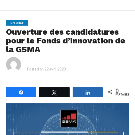
EN BREF
Ouverture des candidatures
pour le Fonds d’innovation de
la GSMA
By
Posted on
22 avril 2020
0
Partagez
Tweetez
Partagez
PARTAGES