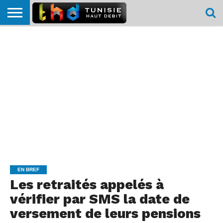
HOME
L’ACTUTHD
EN
PODCASTS
TEST
COMPARATIF
CARTE DE
CONTACT
BREF
DÉBIT
DÉBIT
COUVERTURE
MOBILE
MOBILE
EN BREF
Les retraités appelés à
vérifier par SMS la date de
versement de leurs pensions