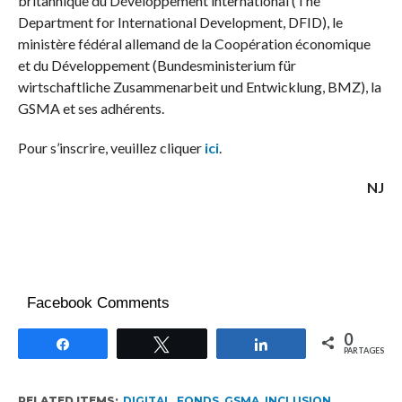
britannique du Développement international (The
Department for International Development, DFID), le
ministère fédéral allemand de la Coopération économique
et du Développement (Bundesministerium für
wirtschaftliche Zusammenarbeit und Entwicklung, BMZ), la
GSMA et ses adhérents.
Pour s’inscrire, veuillez cliquer
ici
.
NJ
Facebook Comments
0
Partagez
Tweetez
Partagez
PARTAGES
RELATED ITEMS:
DIGITAL
,
FONDS
,
GSMA
,
INCLUSION