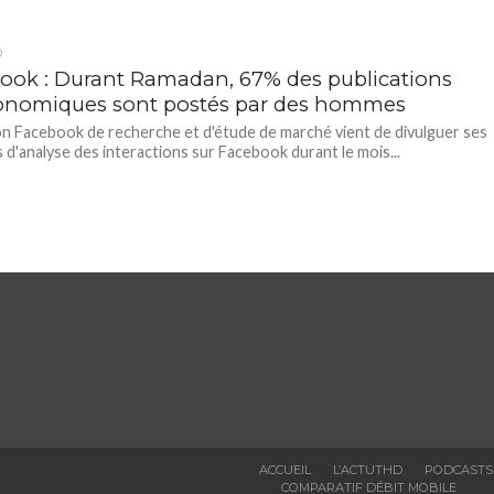
D
ook : Durant Ramadan, 67% des publications
onomiques sont postés par des hommes
ion Facebook de recherche et d'étude de marché vient de divulguer ses
s d'analyse des interactions sur Facebook durant le mois...
ACCUEIL
L’ACTUTHD
PODCASTS
COMPARATIF DÉBIT MOBILE