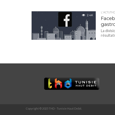
L'ACTUTH
2.4K
Faceb
gastr
La divis
résultat
Copyright © 2025 THD - Tunisie Haut Debit.