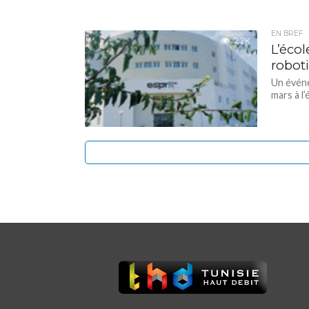
EN BREF
2.2K
L’éco
robot
Un événe
mars à l