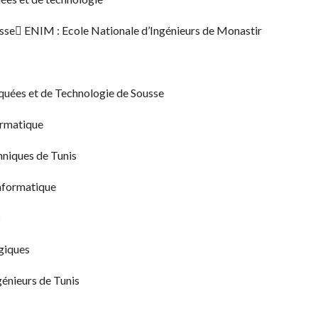
usse ENIM : Ecole Nationale d’Ingénieurs de Monastir
iquées et de Technologie de Sousse
ormatique
hniques de Tunis
informatique
s
ogiques
génieurs de Tunis