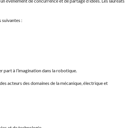
à un événement de concurrence et de partage d’idées. Les lauréats
 suivantes :
er part à l’imagination dans la robotique.
des acteurs des domaines de la mécanique, électrique et
uées et de technologie