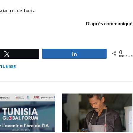
Ariana et de Tunis.
D’après communiqué
0
Tweetez
Partagez
PARTAGES
TUNISIE