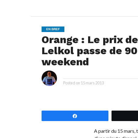
EN BREF
Orange : Le prix de
Lelkol passe de 90
weekend
i
By
Posted on
15 mars 2013
Partagez
A partir du 15 mars, 