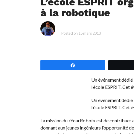
L’école ESPRIT or
à la robotique
i
By
Posted on
15 mars 2013
Partagez
Un événement dédié à
l’école ESPRIT. Cet é
Un événement dédié à
l’école ESPRIT. Cet é
La mission du «YourRobot» est de contribuer a
donnant aux jeunes ingénieurs l’opportunité de 