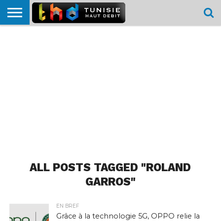
HOME
L’ACTUTHD
EN
PODCASTS
TEST
COMPARATIF
CARTE DE
CONTACT
BREF
DÉBIT
DÉBIT
COUVERTURE
MOBILE
MOBILE
ALL POSTS TAGGED "ROLAND
GARROS"
EN BREF
Grâce à la technologie 5G, OPPO relie la