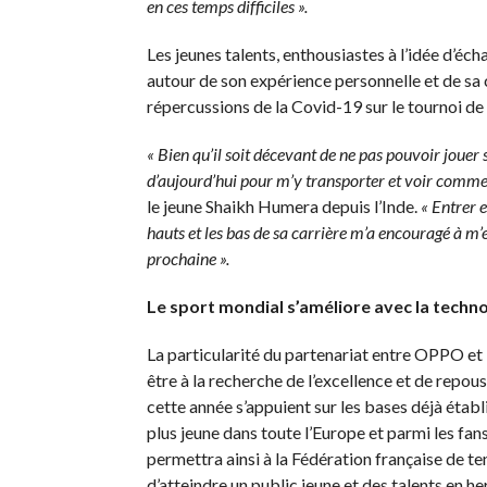
en ces temps difficiles ».
Les jeunes talents, enthousiastes à l’idée d’éch
autour de son expérience personnelle et de sa c
répercussions de la Covid-19 sur le tournoi de 
« Bien qu’il soit décevant de ne pas pouvoir jouer s
d’aujourd’hui pour m’y transporter et voir comment
le jeune Shaikh Humera depuis l’Inde.
« Entrer 
hauts et les bas de sa carrière m’a encouragé à m’e
prochaine ».
Le sport mondial s’améliore avec la techn
La particularité du partenariat entre OPPO e
être à la recherche de l’excellence et de repous
cette année s’appuient sur les bases déjà éta
plus jeune dans toute l’Europe et parmi les fa
permettra ainsi à la Fédération française de te
d’atteindre un public jeune et des talents en he