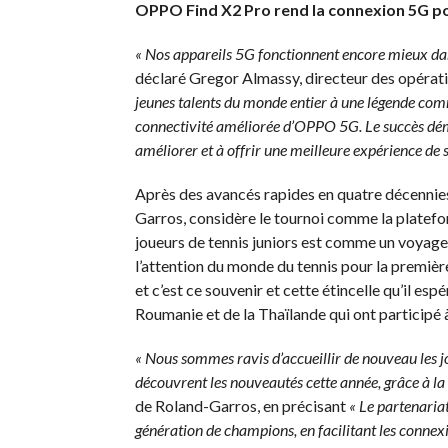
OPPO Find X2 Pro rend la connexion 5G po
« Nos appareils 5G fonctionnent encore mieux da
déclaré Gregor Almassy, directeur des opér
jeunes talents du monde entier à une légende comm
connectivité améliorée d’OPPO 5G. Le succès dé
améliorer et à offrir une meilleure expérience de 
Après des avancés rapides en quatre décennies
Garros, considère le tournoi comme la platefor
joueurs de tennis juniors est comme un voyage da
l’attention du monde du tennis pour la première
et c’est ce souvenir et cette étincelle qu’il esp
Roumanie et de la Thaïlande qui ont participé 
« Nous sommes ravis d’accueillir de nouveau les jo
découvrent les nouveautés cette année, grâce à la 
de Roland-Garros, en précisant
« Le partenaria
génération de champions, en facilitant les connexio