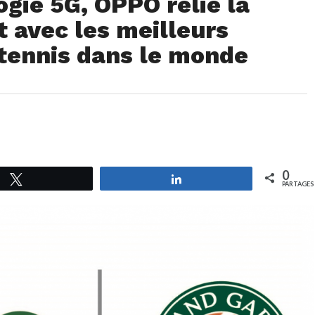
ogie 5G, OPPO relie la
 avec les meilleurs
 tennis dans le monde
0
Tweetez
Partagez
PARTAGES