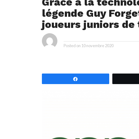
Grâce à la technol
légende Guy Forget
joueurs juniors de
ya
By
Posted on
10 novembre 2020
Partagez