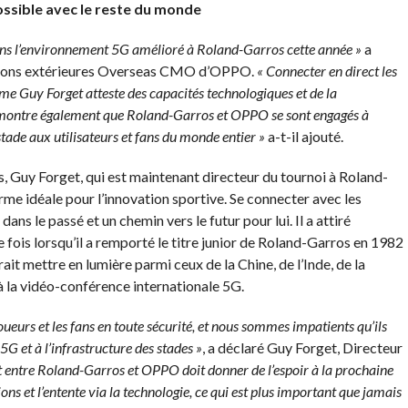
ssible avec le reste du monde
ns l’environnement 5G amélioré à Roland-Garros cette année »
a
ations extérieures Overseas CMO d’OPPO.
« Connecter en direct les
e Guy Forget atteste des capacités technologiques et de la
montre également que Roland-Garros et OPPO se sont engagés à
stade aux utilisateurs et fans du monde entier »
a-t-il ajouté.
, Guy Forget, qui est maintenant directeur du tournoi à Roland-
me idéale pour l’innovation sportive. Se connecter avec les
ns le passé et un chemin vers le futur pour lui. Il a attiré
 fois lorsqu’il a remporté le titre junior de Roland-Garros en 1982
érait mettre en lumière parmi ceux de la Chine, de l’Inde, de la
à la vidéo-conférence internationale 5G.
ueurs et les fans en toute sécurité, et nous sommes impatients qu’ils
5G et à l’infrastructure des stades »
, a déclaré Guy Forget, Directeur
t entre Roland-Garros et OPPO doit donner de l’espoir à la prochaine
ns et l’entente via la technologie, ce qui est plus important que jamais