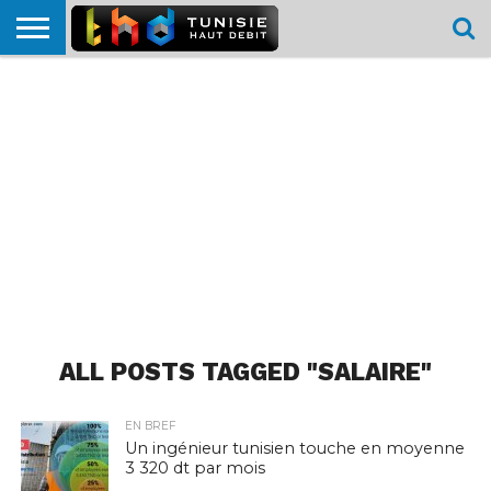
HOME
L’ACTUTHD
EN
PODCASTS
TEST
COMPARATIF
CARTE DE
CONTACT
BREF
DÉBIT
DÉBIT
COUVERTURE
MOBILE
MOBILE
ALL POSTS TAGGED "SALAIRE"
EN BREF
Un ingénieur tunisien touche en moyenne
3 320 dt par mois