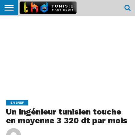
HOME
L’ACTUTHD
EN
PODCASTS
TEST
COMPARATIF
CARTE DE
CONTACT
BREF
DÉBIT
DÉBIT
COUVERTURE
MOBILE
MOBILE
EN BREF
Un ingénieur tunisien touche
en moyenne 3 320 dt par mois
By