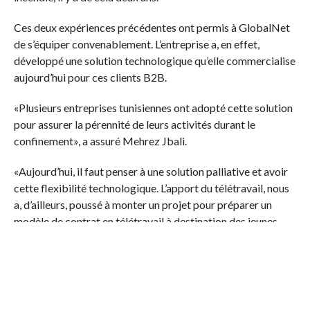
Ces deux expériences précédentes ont permis à GlobalNet
de s’équiper convenablement. L’entreprise a, en effet,
développé une solution technologique qu’elle commercialise
aujourd’hui pour ces clients B2B.
«Plusieurs entreprises tunisiennes ont adopté cette solution
pour assurer la pérennité de leurs activités durant le
confinement», a assuré Mehrez Jbali.
«Aujourd’hui, il faut penser à une solution palliative et avoir
cette flexibilité technologique. L’apport du télétravail, nous
a, d’ailleurs, poussé à monter un projet pour préparer un
modèle de contrat en télétravail à destination des jeunes
ingénieurs afin d’encourager l’employabilité», a –t-il conclu.
L’interview au complet est disponible sur
SoundCloud
.