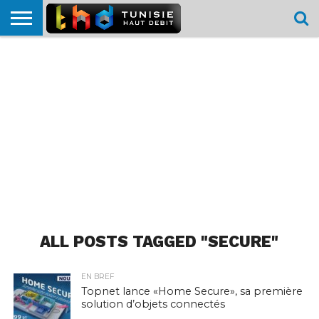
HOME
L’ACTUTHD
EN
PODCASTS
TEST
COMPARATIF
CARTE DE
CONTACT
BREF
DÉBIT
DÉBIT
COUVERTURE
MOBILE
MOBILE
ALL POSTS TAGGED "SECURE"
EN BREF
Topnet lance «Home Secure», sa première
solution d’objets connectés