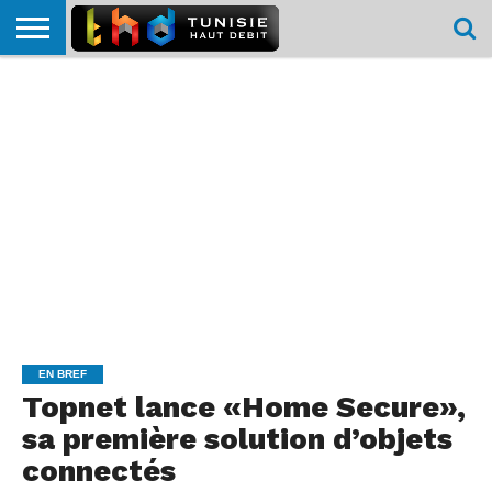
HOME
L’ACTUTHD
EN
PODCASTS
TEST
COMPARATIF
CARTE DE
CONTACT
BREF
DÉBIT
DÉBIT
COUVERTURE
MOBILE
MOBILE
EN BREF
Topnet lance «Home Secure»,
sa première solution d’objets
connectés