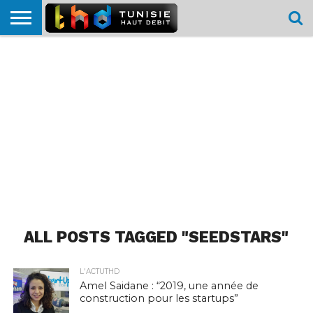
HOME
L’ACTUTHD
EN
PODCASTS
TEST
COMPARATIF
CARTE DE
CONTACT
BREF
DÉBIT
DÉBIT
COUVERTURE
MOBILE
MOBILE
ALL POSTS TAGGED "SEEDSTARS"
L'ACTUTHD
Amel Saidane : “2019, une année de
construction pour les startups”