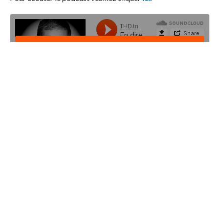
Abderrafiq Khenifsa
Facebook Comments
0
Partagez
Tweetez
Partagez
PARTAGES
RELATED ITEMS:
ALGÉRIE
,
UBER
,
YA TECHNOLOGIES
,
YASSIR