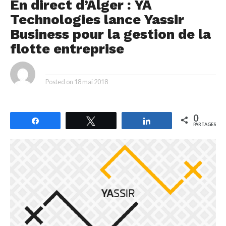
En direct d’Alger : YA
Technologies lance Yassir
Business pour la gestion de la
flotte entreprise
By
Posted on
18 mai 2018
0
Partagez
Tweetez
Partagez
PARTAGES