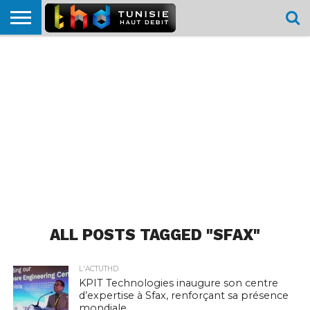
HOME
L’ACTUTHD
EN
PODCASTS
TEST
COMPARATIF
CARTE DE
CONTACT
BREF
DÉBIT
DÉBIT
COUVERTURE
MOBILE
MOBILE
ALL POSTS TAGGED "SFAX"
L'ACTUTHD
KPIT Technologies inaugure son centre
d’expertise à Sfax, renforçant sa présence
mondiale