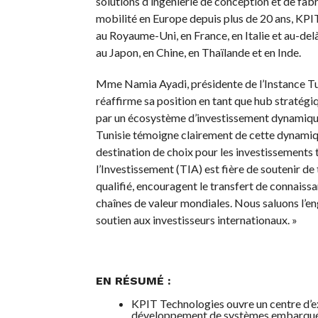
solutions d’ingénierie de conception et de fab
mobilité en Europe depuis plus de 20 ans, KPI
au Royaume-Uni, en France, en Italie et au-del
au Japon, en Chine, en Thaïlande et en Inde.
Mme Namia Ayadi, présidente de l’Instance Tuni
réaffirme sa position en tant que hub stratégiq
par un écosystème d’investissement dynamique 
Tunisie témoigne clairement de cette dynamiqu
destination de choix pour les investissements 
l’Investissement (TIA) est fière de soutenir de
qualifié, encouragent le transfert de connaissa
chaînes de valeur mondiales. Nous saluons l’e
soutien aux investisseurs internationaux. »
EN RÉSUMÉ :
KPIT Technologies ouvre un centre d’ex
développement de systèmes embarqué