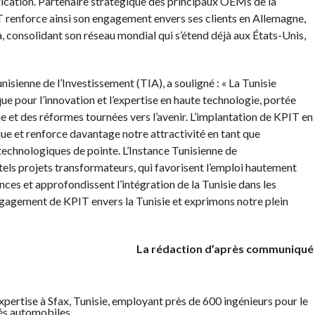
rication. Partenaire stratégique des principaux OEMs de la
T renforce ainsi son engagement envers ses clients en Allemagne,
à, consolidant son réseau mondial qui s’étend déjà aux États-Unis,
sienne de l’Investissement (TIA), a souligné : « La Tunisie
ue pour l’innovation et l’expertise en haute technologie, portée
et des réformes tournées vers l’avenir. L’implantation de KPIT en
e et renforce davantage notre attractivité en tant que
technologiques de pointe. L’Instance Tunisienne de
 tels projets transformateurs, qui favorisent l’emploi hautement
nces et approfondissent l’intégration de la Tunisie dans les
ngagement de KPIT envers la Tunisie et exprimons notre plein
La rédaction d’après communiqué
pertise à Sfax, Tunisie, employant près de 600 ingénieurs pour le
s automobiles.