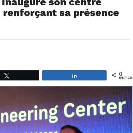
 inaugure son centre
, renforçant sa présence
0
Tweetez
Partagez
PARTAGES