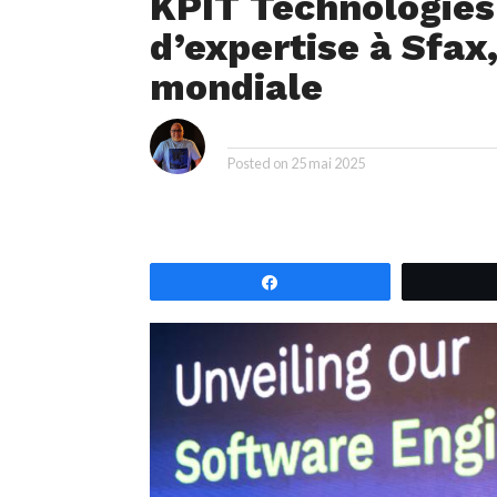
KPIT Technologies
d’expertise à Sfax
mondiale
i
By
Posted on
25 mai 2025
Partagez