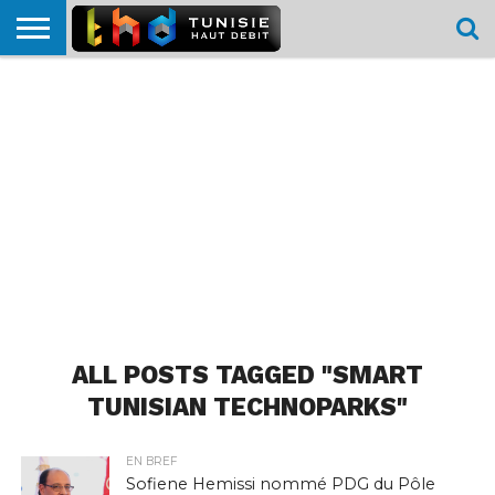
HOME
L’ACTUTHD
EN
PODCASTS
TEST
COMPARATIF
CARTE DE
CONTACT
BREF
DÉBIT
DÉBIT
COUVERTURE
MOBILE
MOBILE
ALL POSTS TAGGED "SMART
TUNISIAN TECHNOPARKS"
EN BREF
Sofiene Hemissi nommé PDG du Pôle