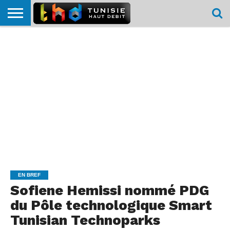
HOME
L’ACTUTHD
EN
PODCASTS
TEST
COMPARATIF
CARTE DE
CONTACT
BREF
DÉBIT
DÉBIT
COUVERTURE
MOBILE
MOBILE
EN BREF
Sofiene Hemissi nommé PDG
du Pôle technologique Smart
Tunisian Technoparks