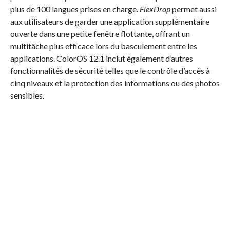
plus de 100 langues prises en charge.
FlexDrop
permet aussi
aux utilisateurs de garder une application supplémentaire
ouverte dans une petite fenêtre flottante, offrant un
multitâche plus efficace lors du basculement entre les
applications. ColorOS 12.1 inclut également d’autres
fonctionnalités de sécurité telles que le contrôle d’accès à
cinq niveaux et la protection des informations ou des photos
sensibles.
Disponibilité sur le marché
L’OPPO A17 sera disponible en Tunisie à partir du 09
novembre 2022. Le modèle 4 Go de RAM + 64 Go de ROM
sera vendu au prix public conseillé de 599 dinars tunisien.
Communiqué
Facebook Comments
0