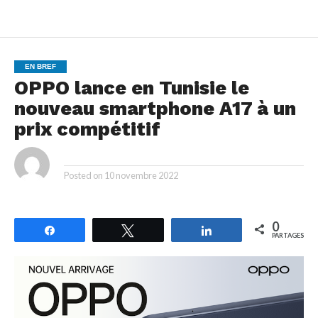
EN BREF
OPPO lance en Tunisie le
nouveau smartphone A17 à un
prix compétitif
By
Posted on
10 novembre 2022
0
Partagez
Tweetez
Partagez
PARTAGES