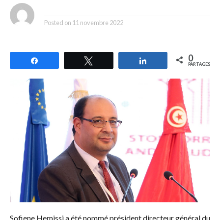
By
Posted on
11 novembre 2022
0
Partagez
Tweetez
Partagez
PARTAGES
Sofiene Hemissi a été nommé président directeur général du