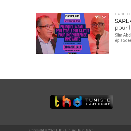
L'ACTUTH
1.5K
SARL e
pour l
Slim Abde
épisodes
Copyright © 2025 THD - Tunisie Haut Debit.