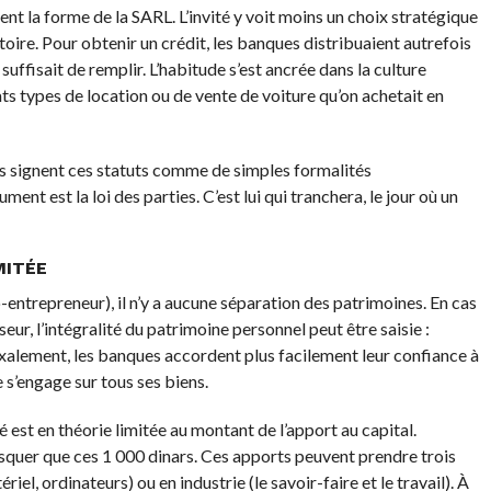
nt la forme de la SARL. L’invité y voit moins un choix stratégique
istoire. Pour obtenir un crédit, les banques distribuaient autrefois
suffisait de remplir. L’habitude s’est ancrée dans la culture
ts types de location ou de vente de voiture qu’on achetait en
 signent ces statuts comme de simples formalités
ument est la loi des parties. C’est lui qui tranchera, le jour où un
MITÉE
-entrepreneur), il n’y a aucune séparation des patrimoines. En cas
sseur, l’intégralité du patrimoine personnel peut être saisie :
oxalement, les banques accordent plus facilement leur confiance à
 s’engage sur tous ses biens.
est en théorie limitée au montant de l’apport au capital.
 risquer que ces 1 000 dinars. Ces apports peuvent prendre trois
riel, ordinateurs) ou en industrie (le savoir-faire et le travail). À