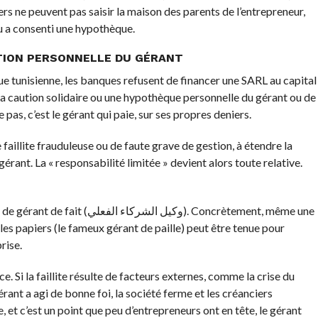
ers ne peuvent pas saisir la maison des parents de l’entrepreneur,
 ou a consenti une hypothèque.
TION PERSONNELLE DU GÉRANT
ique tunisienne, les banques refusent de financer une SARL au capital
 la caution solidaire ou une hypothèque personnelle du gérant ou de
 pas, c’est le gérant qui paie, sur ses propres deniers.
e faillite frauduleuse ou de faute grave de gestion, à étendre la
gérant. La « responsabilité limitée » devient alors toute relative.
وكيل ال). Concrètement, même une
es papiers (le fameux gérant de paille) peut être tenue pour
rise.
e. Si la faillite résulte de facteurs externes, comme la crise du
ant a agi de bonne foi, la société ferme et les créanciers
e, et c’est un point que peu d’entrepreneurs ont en tête, le gérant