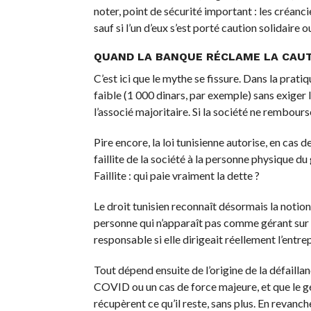
noter, point de sécurité important : les créanci
sauf si l’un d’eux s’est porté caution solidaire
QUAND LA BANQUE RÉCLAME LA CAU
C’est ici que le mythe se fissure. Dans la prat
faible (1 000 dinars, par exemple) sans exiger
l’associé majoritaire. Si la société ne rembourse
Pire encore, la loi tunisienne autorise, en cas d
faillite de la société à la personne physique du 
Faillite : qui paie vraiment la dette ?
Le droit tunisien reconnaît désormais la notion de gérant de fait (شركاء الفعلي
personne qui n’apparaît pas comme gérant sur l
responsable si elle dirigeait réellement l’entrep
Tout dépend ensuite de l’origine de la défaillanc
COVID ou un cas de force majeure, et que le gér
récupèrent ce qu’il reste, sans plus. En revanch