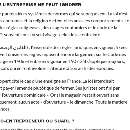
E L’ENTREPRISE NE PEUT IGNORER
e par plusieurs systèmes de normes qui se superposent. La loi n’est
les coutumes et la religion dictent elles aussi les comportements. Le
s des règles religieuses, des usages coutumiers et le code de la
ît souvent sous un seul visage, celui de la contrainte.
. En Tunisie, ces règles reposent encore largement sur le Code des
igé en 1906 et entré en vigueur en 1907. S’il s’applique toujours,
cats qui en font évoluer l’interprétation au fil des époques.
expert cite le cas d’une enseigne en France. La loi interdisait
it payer l’amende plutôt que de fermer. Ses juristes ont fini par
 « l’ouverture dominicale ». Or si le magasin restait ouvert sans
idiquement, aucun acte « d’ouverture » le dimanche. Toute la matière
ances.
TO-ENTREPRENEUR OU SUARL ?
leur activité sous forme de patente ou d’auto-entrepreneur,