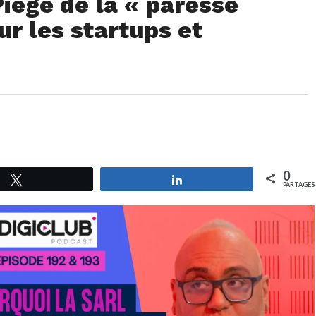
Piège de la « paresse
ur les startups et
0
Tweetez
Partagez
PARTAGES