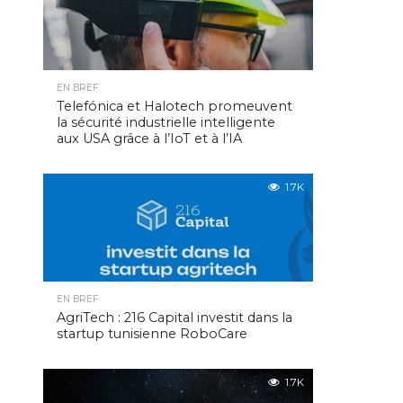
EN BREF
Telefónica et Halotech promeuvent
la sécurité industrielle intelligente
aux USA grâce à l’IoT et à l’IA
1.7K
EN BREF
AgriTech : 216 Capital investit dans la
startup tunisienne RoboCare
1.7K