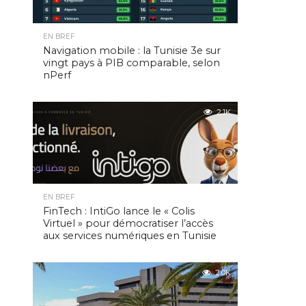
EN BREF
Navigation mobile : la Tunisie 3e sur
vingt pays à PIB comparable, selon
nPerf
2.1K
EN BREF
FinTech : IntiGo lance le « Colis
Virtuel » pour démocratiser l’accès
aux services numériques en Tunisie
2.0K