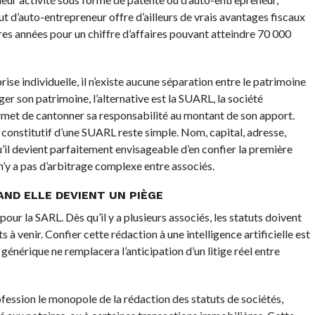
ut d’auto-entrepreneur offre d’ailleurs de vrais avantages fiscaux
ères années pour un chiffre d’affaires pouvant atteindre 70 000
ise individuelle, il n’existe aucune séparation entre le patrimoine
éger son patrimoine, l’alternative est la SUARL, la société
ermet de cantonner sa responsabilité au montant de son apport.
 constitutif d’une SUARL reste simple. Nom, capital, adresse,
u’il devient parfaitement envisageable d’en confier la première
’y a pas d’arbitrage complexe entre associés.
UAND ELLE DEVIENT UN PIÈGE
our la SARL. Dès qu’il y a plusieurs associés, les statuts doivent
ts à venir. Confier cette rédaction à une intelligence artificielle est
générique ne remplacera l’anticipation d’un litige réel entre
ofession le monopole de la rédaction des statuts de sociétés,