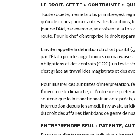
LE DROIT, CETTE « CONTRAINTE » QU
Toute société, même la plus primitive, est régi
qu’un discours parmi d’autres : les traditions, 
jour de l’Aïd, par exemple, se croisent à la foi
route. Pour le chef d’entreprise, le droit appara
L’invité rappelle la définition du droit positif (القانون الوضعي) : l’ensemble des règles juridiques en vigueur, fixées
par l’État, qu’on les juge bonnes ou mauvaises
obligations et des contrats (COC), un texte réd
c’est grâce au travail des magistrats et des avo
Pour illustrer ces subtilités d’interprétation, l’
l’ouverture le dimanche, et l’entreprise préféra
soutenir que la loi sanctionnait un acte précis,
interruption depuis le samedi, il n’y avait, jur
du droit des affaires tient dans ce genre de nu
ENTREPRENDRE SEUL : PATENTE, AU
Beaucoup d’entrepreneurs individuels lancent 