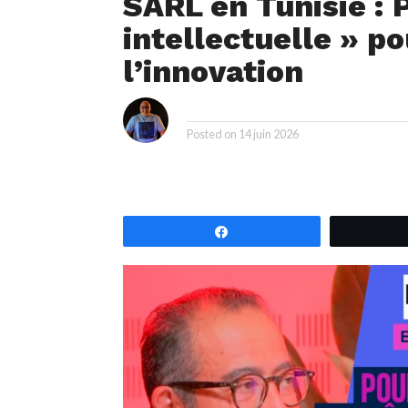
SARL en Tunisie : 
intellectuelle » po
l’innovation
i
By
Posted on
14 juin 2026
Partagez