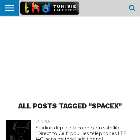
HOME
L’ACTUTHD
EN
PODCASTS
TEST
COMPARATIF
CARTE DE
CONTACT
BREF
DÉBIT
DÉBIT
COUVERTURE
MOBILE
MOBILE
ALL POSTS TAGGED "SPACEX"
EN BREF
Starlink déploie la connexion satellite
“Direct to Cell” pour les téléphones LTE
(4G) sans matériel additionnel