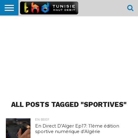
HOME
L’ACTUTHD
EN
PODCASTS
TEST
COMPARATIF
CARTE DE
CONTACT
BREF
DÉBIT
DÉBIT
COUVERTURE
MOBILE
MOBILE
ALL POSTS TAGGED "SPORTIVES"
EN BREF
En Direct D’Alger Ep17: 11ème édition
sportive numérique d’Algérie