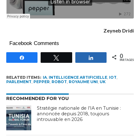
Zeyneb Dridi
Facebook Comments
0
Partagez
Tweetez
Partagez
PARTAGES
RELATED ITEMS:
IA
,
INTELLIGENCE ARTIFICIELLE
,
IOT
,
PARLEMENT
,
PEPPER
,
ROBOT
,
ROYAUME UNI
,
UK
RECOMMENDED FOR YOU
Stratégie nationale de l’IA en Tunisie :
annoncée depuis 2018, toujours
introuvable en 2026