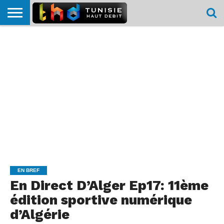
HOME
L’ACTUTHD
EN
PODCASTS
TEST
COMPARATIF
CARTE DE
CONTACT
BREF
DÉBIT
DÉBIT
COUVERTURE
MOBILE
MOBILE
EN BREF
En Direct D’Alger Ep17: 11ème
édition sportive numérique
d’Algérie