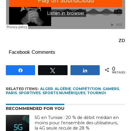
ZD
Facebook Comments
0
Partagez
Tweetez
Partagez
PARTAGES
RELATED ITEMS:
ALGER
,
ALGÉRIE
,
COMPÉTITION
,
GAMERS
,
PARIS
,
SPORTIVES
,
SPORTS NUMÉRIQUES
,
TOURNOI
RECOMMENDED FOR YOU
5G en Tunisie : 20 % de débit médian en
moins pour l’ensemble des utilisateurs,
la 4G seule recule de 28 %