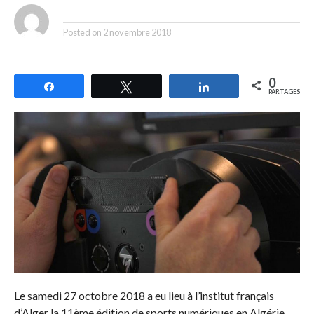
By
Posted on
2 novembre 2018
0
Partagez
Tweetez
Partagez
PARTAGES
Le samedi 27 octobre 2018 a eu lieu à l’institut français
d’Alger la 11ème édition de sports numériques en Algérie.