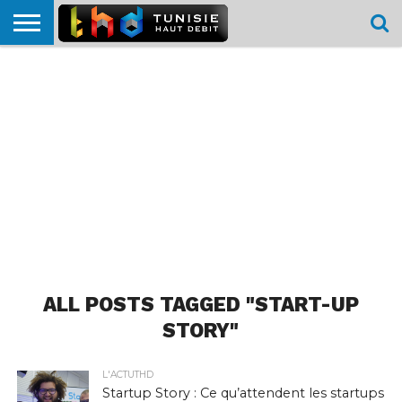
HOME
L’ACTUTHD
EN
PODCASTS
TEST
COMPARATIF
CARTE DE
CONTACT
BREF
DÉBIT
DÉBIT
COUVERTURE
MOBILE
MOBILE
ALL POSTS TAGGED "START-UP
STORY"
L'ACTUTHD
Startup Story : Ce qu’attendent les startups