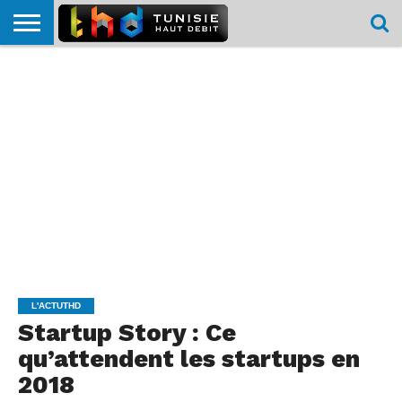
HOME
L’ACTUTHD
EN
PODCASTS
TEST
COMPARATIF
CARTE DE
CONTACT
BREF
DÉBIT
DÉBIT
COUVERTURE
MOBILE
MOBILE
L'ACTUTHD
Startup Story : Ce
qu’attendent les startups en
2018