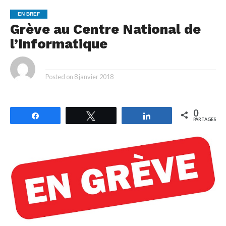
EN BREF
Grève au Centre National de
l’Informatique
By
Posted on
8 janvier 2018
0
Partagez
Tweetez
Partagez
PARTAGES