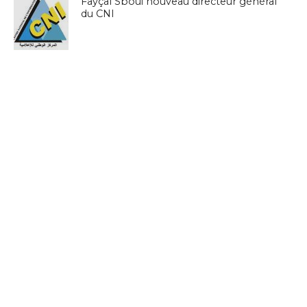
Fayçal Sboui nouveau directeur général
du CNI