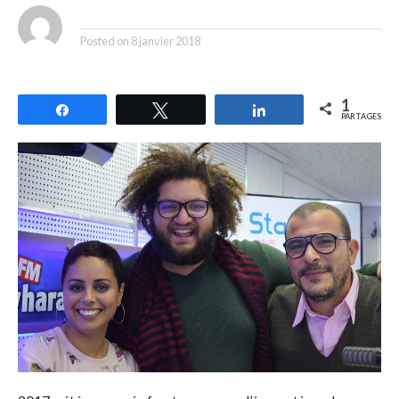
By
Posted on
8 janvier 2018
1
Partagez
Tweetez
Partagez
PARTAGES