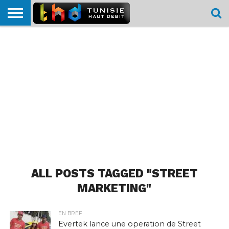
HOME
L’ACTUTHD
EN
PODCASTS
TEST
COMPARATIF
CARTE DE
CONTACT
BREF
DÉBIT
DÉBIT
COUVERTURE
MOBILE
MOBILE
ALL POSTS TAGGED "STREET
MARKETING"
EN BREF
Evertek lance une operation de Street