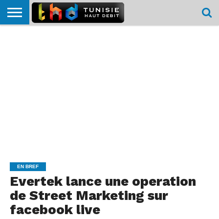
HOME
L’ACTUTHD
EN
PODCASTS
TEST
COMPARATIF
CARTE DE
CONTACT
BREF
DÉBIT
DÉBIT
COUVERTURE
MOBILE
MOBILE
EN BREF
Evertek lance une operation
de Street Marketing sur
facebook live