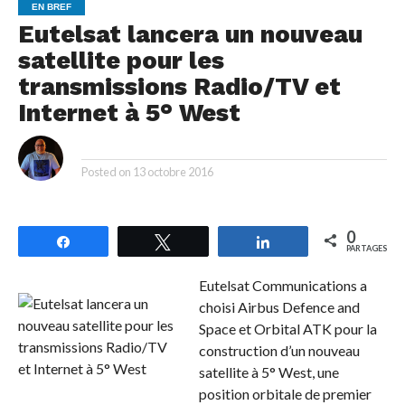
EN BREF
Eutelsat lancera un nouveau
satellite pour les
transmissions Radio/TV et
Internet à 5° West
By
Posted on
13 octobre 2016
0
Partagez
Tweetez
Partagez
PARTAGES
Eutelsat Communications a
choisi Airbus Defence and
Space et Orbital ATK pour la
construction d’un nouveau
satellite à 5° West, une
position orbitale de premier