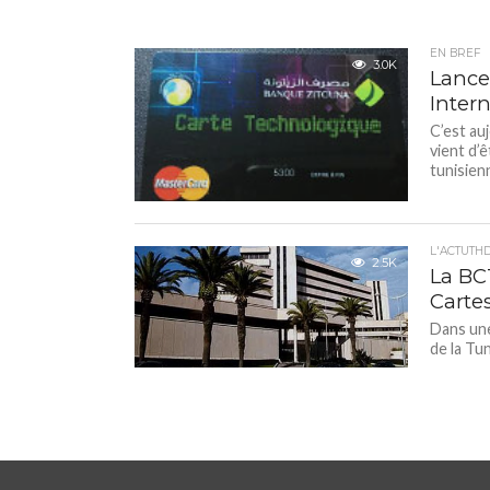
EN BREF
3.0K
Lance
Inter
C’est au
vient d’
tunisienn
L'ACTUTH
2.5K
La BC
Carte
Dans une
de la Tu