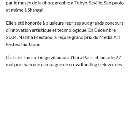
par le musée de la photographie à Tokyo, Seville, Sao paolo
et même à Shangai.
Elle a été honorée à plusieurs reprises aux grands concours
d’innovation artistique et technologique. En Décembre
2004, Naziha Mestaoui a reçu le grand prix du Media Art
Festival au Japon.
L’artiste Tuniso-belge vit aujourd’hui à Paris et lance le 27
mai prochain une campagne de crowdfunding (relever des
fonds grâce aux Internautes) sur Kickstarter.com (la plus
grande plateforme de crowdfunding dans le monde). Ce site
s’ouvre d’ailleurs pour la première fois en France et il a choisi
pour son lancement, justement, la mise en avant du projet de
Naziha Mestaoui pour lui ramener des fonds.