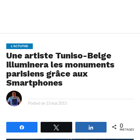
L'ACTUTHD
Une artiste Tuniso-Belge
illuminera les monuments
parisiens grâce aux
Smartphones
By
Posted on
15 mai 2015
0
Partagez
Tweetez
Partagez
PARTAGES