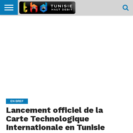
HOME
L’ACTUTHD
EN
PODCASTS
TEST
COMPARATIF
CARTE DE
CONTACT
BREF
DÉBIT
DÉBIT
COUVERTURE
MOBILE
MOBILE
EN BREF
Lancement officiel de la
Carte Technologique
Internationale en Tunisie