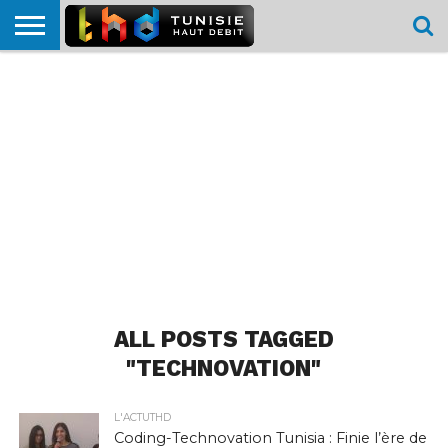
HOME
L’ACTUTHD
EN
PODCASTS
TEST
COMPARATIF
CARTE DE
CONTACT
BREF
DÉBIT
DÉBIT
COUVERTURE
MOBILE
MOBILE
ALL POSTS TAGGED
"TECHNOVATION"
L'ACTUTHD
Coding-Technovation Tunisia : Finie l’ère de