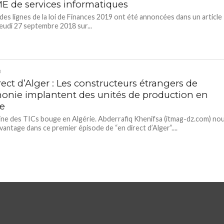
ME de services informatiques
des lignes de la loi de Finances 2019 ont été annoncées dans un article
jeudi 27 septembre 2018 sur...
D
ect d’Alger : Les constructeurs étrangers de
honie implantent des unités de production en
ie
ne des TICs bouge en Algérie. Abderrafiq Khenifsa (itmag-dz.com) no
avantage dans ce premier épisode de “en direct d’Alger”....