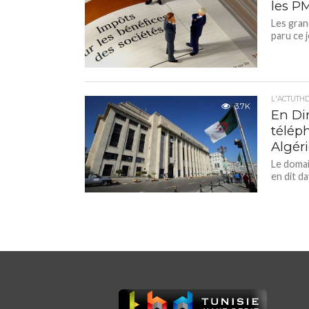
les P
Les gran
paru ce 
L'ACTUTH
3.7K
En Dir
télép
Algér
Le domai
en dit d