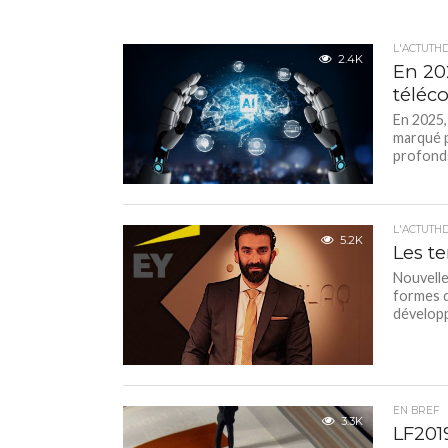
L'ACTUTH
2.4K
En 20
téléc
En 2025,
marqué p
profonds.
L'ACTUTH
5.2K
Les t
Nouvelle
formes d’
développ
EN BREF
3.3K
LF2019