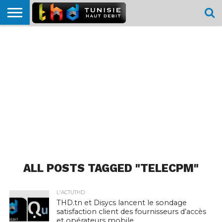
HOME
L’ACTUTHD
EN
PODCASTS
TEST
COMPARATIF
CARTE DE
CONTACT
BREF
DÉBIT
DÉBIT
COUVERTURE
MOBILE
MOBILE
ALL POSTS TAGGED "TELECPM"
L'ACTUTHD
THD.tn et Disycs lancent le sondage
satisfaction client des fournisseurs d’accès
et opérateurs mobile