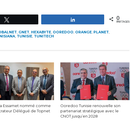
0
Tweetez
Partagez
PARTAGES
OBALNET
,
GNET
,
HEXABYTE
,
OOREDOO
,
ORANGE
,
PLANET
,
NISIANA
,
TUNISIE
,
TUNITECH
a Essamet nommé comme
Ooredoo Tunisie renouvelle son
trateur Délégué de Topnet
partenariat stratégique avec le
CNOT jusqu’en 2028