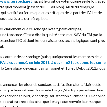
l
www.tunitech.net
n’avait le droit de voter qu’une seule fois avec
orte quel moment (passer du Oui au Non). Au fil du temps, le
i a attiré au forum quelques critiques de la part des FAI et de
x classés à la dernière place.
er clairement que ce sondage n’était, peut-être pas,
 une tendance. C’est à dire la qualité perçue du SAV du FAI par la
anchée TIC et dont les connaissances technologiques sont plus
al.
buzz autour de ce sondage (puisqu’uniquement les membres de la
 FAI s’est amusé, en juin 2011, à ouvrir 62 faux comptes sur le
à la 1ere place, devançant ainsi Topnet et Tunet. Début 2012, nous
 annoncer le retour du sondage satisfaction client. Mais cette
. En partenariat avec la société Disycs, Startup spécialisée dans
des services cloud, le sondage satisfaction client de 2014 aborde
des opérateurs mobiles ainsi que l’image que renvoie leur marque