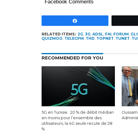
Facebook Comments
Partagez
RELATED ITEMS:
2G
,
3G
,
ADSL
,
FAI
,
FORUM
,
GL
QUIZMOO
,
TELECPM
,
THD
,
TOPNET
,
TUNET
,
TU
RECOMMENDED FOR YOU
5G en Tunisie : 20 % de débit médian
Oussam
en moins pour l’ensemble des
Adminis
utilisateurs, la 4G seule recule de 28
%