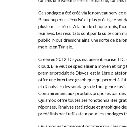
(ont-ils une valeur sûre sur le marché, sont-ils f
Ce sondage a été créé via le nouveau service d
Beaucoup plus sécurisé et plus précis, ce sond
plusieurs critères. A la fin de chaque mois, l’
leur avis. Les résultats sont par la suite comm
public. Nous dressons ainsi une sorte de baro
mobile en Tunisie.
Créée en 2012, Disycs est une entreprise TIC 
cloud. Elle veut se spécialiser à moyen et long
premier produit de Disycs, est la 1ère platefo
offre une interface graphique qui permet à l’uti
et d’analyser des sondages de tout genre : avis
Contrairement aux produits proposés par des
Quizmoo offre toutes ses fonctionnalités grat
réponses, l’analyse statistique et graphique des
prédéfinis par l’utilisateur pour les sondages
Quizmoo est également optimisé pour les naviga