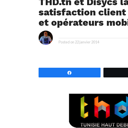
THD.tn et Disycs l
satisfaction clien
et opérateurs mob
i
By
Posted on
22 janvier 2014
Partagez