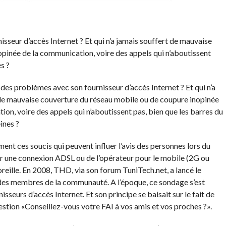
sseur d’accès Internet ? Et qui n’a jamais souffert de mauvaise
pinée de la communication, voire des appels qui n’aboutissent
s ?
 des problèmes avec son fournisseur d’accès Internet ? Et qui n’a
de mauvaise couverture du réseau mobile ou de coupure inopinée
ion, voire des appels qui n’aboutissent pas, bien que les barres du
eines ?
ment ces soucis qui peuvent influer l’avis des personnes lors du
r une connexion ADSL ou de l’opérateur pour le mobile (2G ou
 oreille. En 2008, THD, via son forum TuniTech.net, a lancé le
r des membres de la communauté. A l’époque, ce sondage s’est
sseurs d’accès Internet. Et son principe se baisait sur le fait de
estion «Conseillez-vous votre FAI à vos amis et vos proches ?».