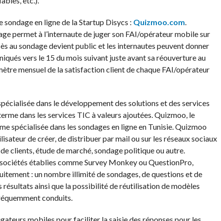
iables, etc.).
e sondage en ligne de la Startup Disycs :
Quizmoo.com
.
age permet à l’internaute de juger son FAI/opérateur mobile sur
accès au sondage devient public et les internautes peuvent donner
uniqués vers le 15 du mois suivant juste avant sa réouverture au
mètre mensuel de la satisfaction client de chaque FAI/opérateur
spécialisée dans le développement des solutions et des services
 terme dans les services TIC à valeurs ajoutées. Quizmoo, le
rme spécialisée dans les sondages en ligne en Tunisie. Quizmoo
lisateur de créer, de distribuer par mail ou sur les réseaux sociaux
 de clients, étude de marché, sondage politique ou autre.
 sociétés établies comme Survey Monkey ou QuestionPro,
uitement : un nombre illimité de sondages, de questions et de
 résultats ainsi que la possibilité de réutilisation de modèles
 fréquemment conduits.
teurs mobiles pour faciliter la saisie des réponses pour les