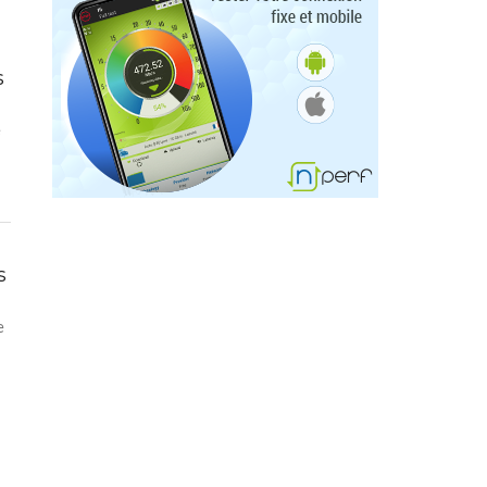
s
e
s
e