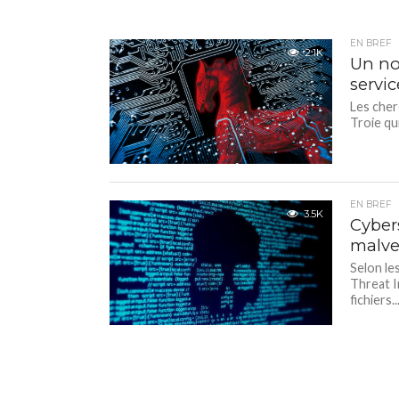
EN BREF
2.1K
Un nou
servic
Les cher
Troie qui
EN BREF
3.5K
Cybers
malvei
Selon le
Threat I
fichiers..