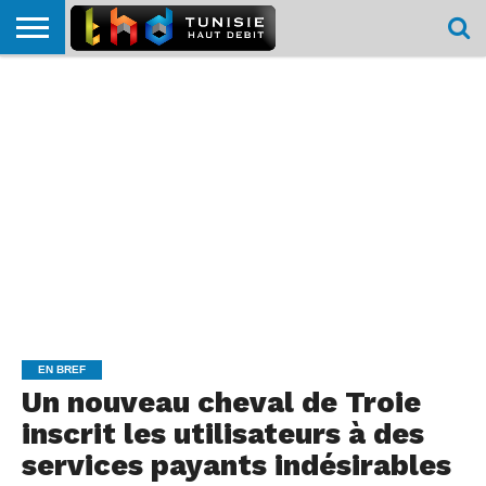
HOME
L’ACTUTHD
EN
PODCASTS
TEST
COMPARATIF
CARTE DE
CONTACT
BREF
DÉBIT
DÉBIT
COUVERTURE
MOBILE
MOBILE
EN BREF
Un nouveau cheval de Troie
inscrit les utilisateurs à des
services payants indésirables