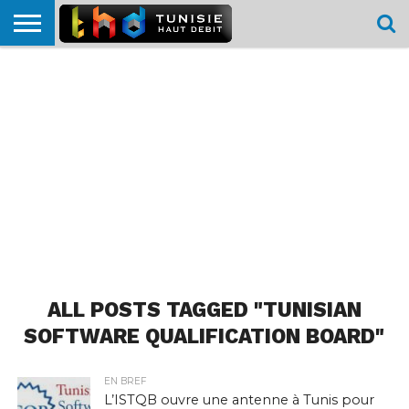
HOME
L’ACTUTHD
EN
PODCASTS
TEST
COMPARATIF
CARTE DE
CONTACT
BREF
DÉBIT
DÉBIT
COUVERTURE
MOBILE
MOBILE
ALL POSTS TAGGED "TUNISIAN
SOFTWARE QUALIFICATION BOARD"
EN BREF
L’ISTQB ouvre une antenne à Tunis pour