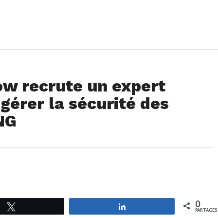
ow recrute un expert
gérer la sécurité des
NG
0
Tweetez
Partagez
PARTAGES