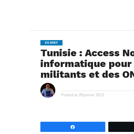
EN BREF
Tunisie : Access N
informatique pour 
militants et des O
i
By
Posted on
28 janvier 2013
Partagez