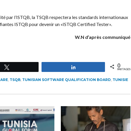
ité par l’ISTQB, la TSQB respectera les standards internationaux
ifiantes ISTQB pour devenir un «ISTQB Certified Tester».
W.N d’après communiqué
0
Tweetez
Partagez
PARTAGES
ARE
,
TSQB
,
TUNISIAN SOFTWARE QUALIFICATION BOARD
,
TUNISIE