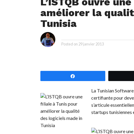
L’ISTQB ouvre une
améliorer la quali
Tunisia
i
By
Posted on
29 janvier 2013
Partagez
La Tunisian Software
certifiante pour deve
s’articule essentielle
startups tunisiennes 