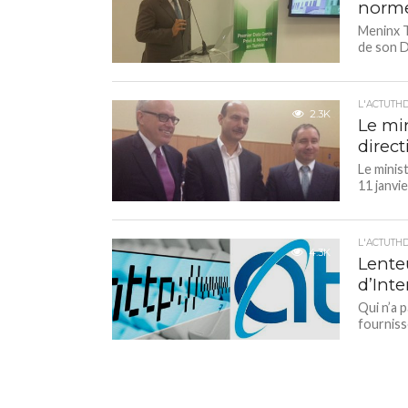
normes
Meninx T
de son D
L'ACTUTH
2.3K
Le mi
direct
Le minis
11 janvi
L'ACTUTH
4.3K
Lente
d’Inte
Qui n’a p
fourniss