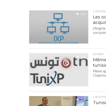
L'ACTUTH
6.2K
Les oc
acqui
L’Angola
son poin
EN BREF
2.0K
Même 
tunis
Même apr
Chakchou
L'ACTUTH
4.1K
Tunis