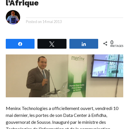
l’Afrique
By
Posted on
14 mai 2013
0
Partagez
Tweetez
Partagez
PARTAGES
Meninx Technologies a officiellement ouvert, vendredi 10
mai dernier, les portes de son Data Center à Enfidha,
gouvernorat de Sousse. Inauguré par le ministre des
Technologies de l’information et de la communication,