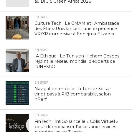
au BIG 5 Green Africa 2026
EN BREF
Culture Tech : Le CMAM et l’Ambassade
des États-Unis lancent une expérience
VR/XR immersive à Ennejma Ezzahra
EN BREF
IA Éthique : Le Tunisien Hichem Besbes
rejoint le réseau mondial d’experts de
l’UNESCO
EN BREF
Navigation mobile : la Tunisie 3e sur
vingt pays à PIB comparable, selon
nPerf
EN BREF
FinTech : IntiGo lance le « Colis Virtuel »
pour démocratiser l’accès aux services
numériques en Tunisie