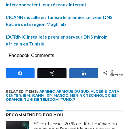
interconnectent leur réseaux Internet
L’ICANN installe en Tunisie le premier serveur DNS
Racine de la région Maghreb
L’AFRINIC installe le premier serveur DNS miroir
africain en Tunisie
Facebook Comments
0
Partagez
Tweetez
Partagez
PARTAGES
RELATED ITEMS:
AFRINIC
,
AFRIQUE DU SUD
,
ALGÉRIE
,
DATA
CENTER
,
IBM
,
ICANN
,
IXP
,
MAROC
,
MENINX TECHNOLOGIES
,
ORANGE
,
TUNISIE TELECOM
,
TUNIXP
RECOMMENDED FOR YOU
5G en Tunisie : 20 % de débit médian en
moins pour l’ensemble des utilisateurs,