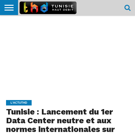
HOME
L’ACTUTHD
EN
PODCASTS
TEST
COMPARATIF
CARTE DE
CONTACT
BREF
DÉBIT
DÉBIT
COUVERTURE
MOBILE
MOBILE
L'ACTUTHD
Tunisie : Lancement du 1er
Data Center neutre et aux
normes internationales sur