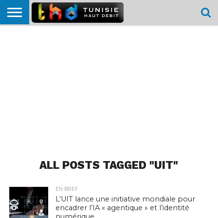
HOME
L’ACTUTHD
EN
PODCASTS
TEST
COMPARATIF
CARTE DE
CONTACT
BREF
DÉBIT
DÉBIT
COUVERTURE
MOBILE
MOBILE
ALL POSTS TAGGED "UIT"
EN BREF
L’UIT lance une initiative mondiale pour
encadrer l’IA « agentique » et l’identité
numérique