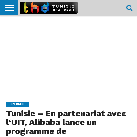
HOME
L’ACTUTHD
EN
PODCASTS
TEST
COMPARATIF
CARTE DE
CONTACT
BREF
DÉBIT
DÉBIT
COUVERTURE
MOBILE
MOBILE
EN BREF
Tunisie – En partenariat avec
l‘UIT, Alibaba lance un
programme de