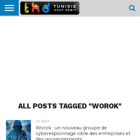
HOME
L’ACTUTHD
EN
PODCASTS
TEST
COMPARATIF
CARTE DE
CONTACT
BREF
DÉBIT
DÉBIT
COUVERTURE
MOBILE
MOBILE
ALL POSTS TAGGED "WOROK"
EN BREF
Worok : un nouveau groupe de
cyberespionnage cible des entreprises et
des gouvernements