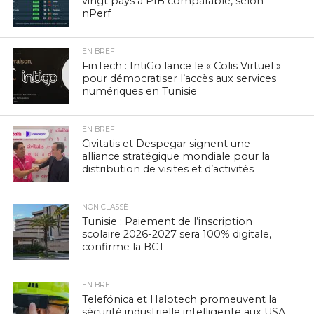
vingt pays à PIB comparable, selon
nPerf
EN BREF
FinTech : IntiGo lance le « Colis Virtuel »
pour démocratiser l’accès aux services
numériques en Tunisie
EN BREF
Civitatis et Despegar signent une
alliance stratégique mondiale pour la
distribution de visites et d’activités
NON CLASSÉ
Tunisie : Paiement de l’inscription
scolaire 2026-2027 sera 100% digitale,
confirme la BCT
EN BREF
Telefónica et Halotech promeuvent la
sécurité industrielle intelligente aux USA