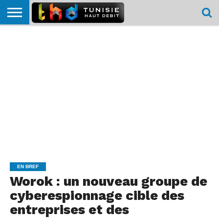
HOME
L’ACTUTHD
EN
PODCASTS
TEST
COMPARATIF
CARTE DE
CONTACT
BREF
DÉBIT
DÉBIT
COUVERTURE
MOBILE
MOBILE
EN BREF
Worok : un nouveau groupe de
cyberespionnage cible des
entreprises et des