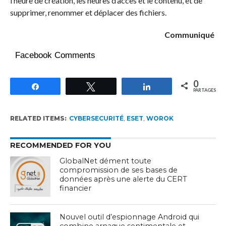
l’heure de création, les heures d’accès et le contenu, et de
supprimer, renommer et déplacer des fichiers.
Communiqué
Facebook Comments
0
Partagez
Tweetez
Partagez
PARTAGES
RELATED ITEMS:
CYBERSECURITÉ
,
ESET
,
WOROK
RECOMMENDED FOR YOU
GlobalNet dément toute
compromission de ses bases de
données après une alerte du CERT
financier
Nouvel outil d’espionnage Android qui
combine arnaque sentimentale et