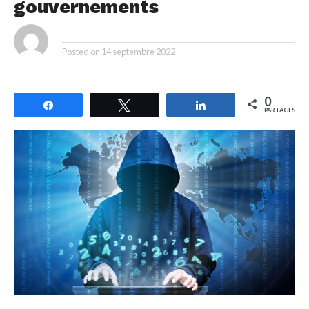
gouvernements
By
Posted on
14 septembre 2022
0
Partagez
Tweetez
Partagez
PARTAGES