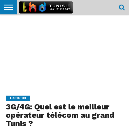
HOME
L’ACTUTHD
EN
PODCASTS
TEST
COMPARATIF
CARTE DE
CONTACT
BREF
DÉBIT
DÉBIT
COUVERTURE
MOBILE
MOBILE
L'ACTUTHD
3G/4G: Quel est le meilleur
opérateur télécom au grand
Tunis ?