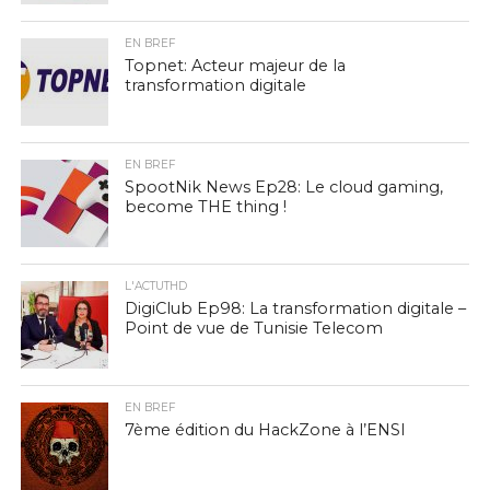
EN BREF
Topnet: Acteur majeur de la
transformation digitale
EN BREF
SpootNik News Ep28: Le cloud gaming,
become THE thing !
L'ACTUTHD
DigiClub Ep98: La transformation digitale –
Point de vue de Tunisie Telecom
EN BREF
7ème édition du HackZone à l’ENSI