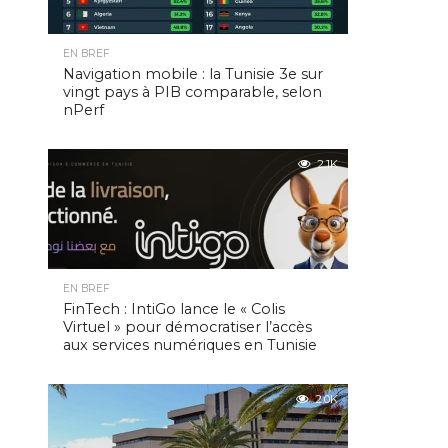
EN BREF
Navigation mobile : la Tunisie 3e sur
vingt pays à PIB comparable, selon
nPerf
2.1K
EN BREF
FinTech : IntiGo lance le « Colis
Virtuel » pour démocratiser l’accès
aux services numériques en Tunisie
2.0K