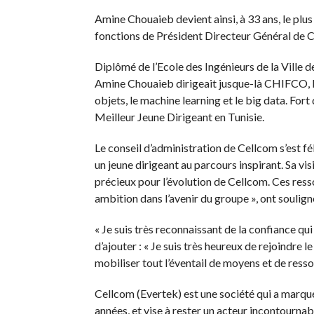
Amine Chouaieb devient ainsi, à 33 ans, le plus
fonctions de Président Directeur Général de Ce
Diplômé de l’Ecole des Ingénieurs de la Ville d
Amine Chouaieb dirigeait jusque-là CHIFCO, la 
objets, le machine learning et le big data. Fort 
Meilleur Jeune Dirigeant en Tunisie.
Le conseil d’administration de Cellcom s’est fé
un jeune dirigeant au parcours inspirant. Sa v
précieux pour l’évolution de Cellcom. Ces res
ambition dans l’avenir du groupe », ont soulig
« Je suis très reconnaissant de la confiance q
d’ajouter : « Je suis très heureux de rejoindre
mobiliser tout l’éventail de moyens et de ress
Cellcom (Evertek) est une société qui a marqué
années, et vise à rester un acteur incontourna