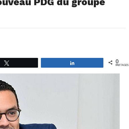
ouveau PDG du groupe
0
Tweetez
Partagez
PARTAGES