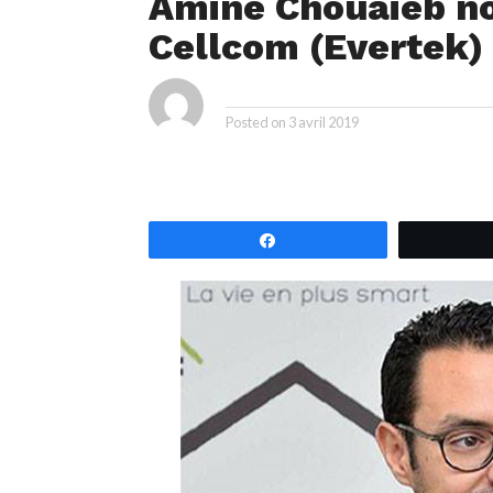
Amine Chouaieb n
Cellcom (Evertek)
By
Posted on
3 avril 2019
Partagez