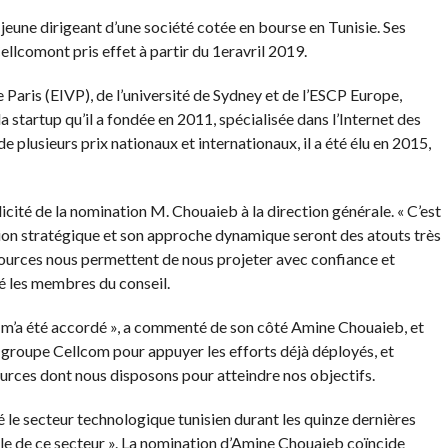
 jeune dirigeant d’une société cotée en bourse en Tunisie. Ses
llcomont pris effet à partir du 1eravril 2019.
e Paris (EIVP), de l’université de Sydney et de l’ESCP Europe,
startup qu’il a fondée en 2011, spécialisée dans l’Internet des
de plusieurs prix nationaux et internationaux, il a été élu en 2015,
licité de la nomination M. Chouaieb à la direction générale. « C’est
ision stratégique et son approche dynamique seront des atouts très
sources nous permettent de nous projeter avec confiance et
né les membres du conseil.
ui m’a été accordé », a commenté de son côté Amine Chouaieb, et
 le groupe Cellcom pour appuyer les efforts déjà déployés, et
ources dont nous disposons pour atteindre nos objectifs.
 le secteur technologique tunisien durant les quinze dernières
ble de ce secteur ». La nomination d’Amine Chouaieb coïncide