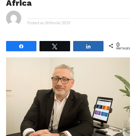
Africa
By
Posted on
26 février 2019
0
Partagez
Tweetez
Partagez
PARTAGES