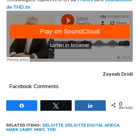
de THD.tn
Zeyneb Dridi
Facebook Comments
0
Partagez
Tweetez
Partagez
PARTAGES
RELATED ITEMS:
DELOITTE
,
DELOITTE DIGITAL AFRICA
,
MARK CASEY
,
MWC
,
THD