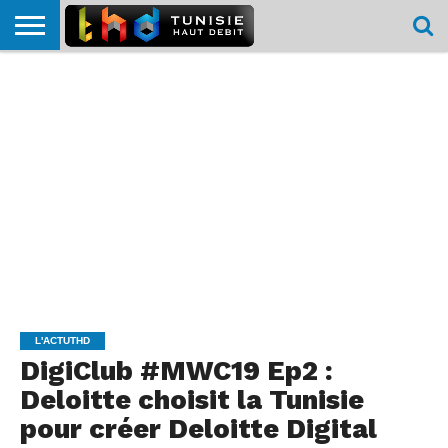
HOME
L’ACTUTHD
EN
PODCASTS
TEST
COMPARATIF
CARTE DE
CONTACT
BREF
DÉBIT
DÉBIT
COUVERTURE
MOBILE
MOBILE
L'ACTUTHD
DigiClub #MWC19 Ep2 :
Deloitte choisit la Tunisie
pour créer Deloitte Digital