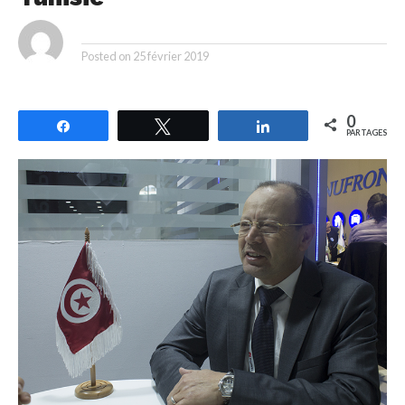
By
Posted on
25 février 2019
0
Partagez
Tweetez
Partagez
PARTAGES