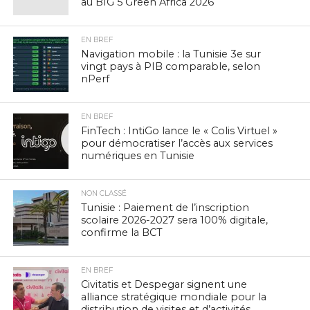
au BIG 5 Green Africa 2026
EN BREF
Navigation mobile : la Tunisie 3e sur
vingt pays à PIB comparable, selon
nPerf
EN BREF
FinTech : IntiGo lance le « Colis Virtuel »
pour démocratiser l’accès aux services
numériques en Tunisie
NON CLASSÉ
Tunisie : Paiement de l’inscription
scolaire 2026-2027 sera 100% digitale,
confirme la BCT
EN BREF
Civitatis et Despegar signent une
alliance stratégique mondiale pour la
distribution de visites et d’activités