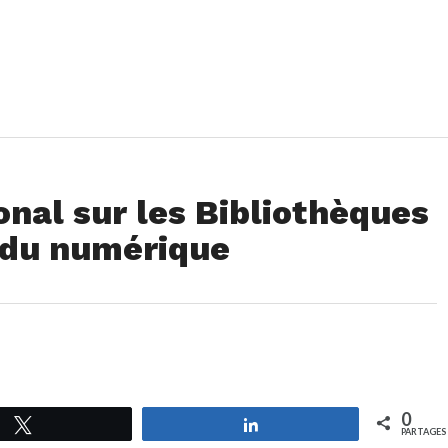
onal sur les Bibliothèques
e du numérique
0
Tweetez
Partagez
PARTAGES