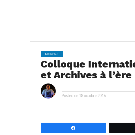
EN BREF
Colloque Internati
et Archives à l’èr
i
By
Posted on
18 octobre 2016
Partagez