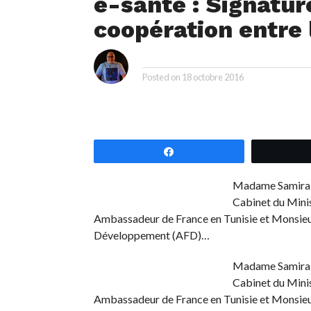
e-santé : Signatur
coopération entre 
i
By
Posted on
18 octobre 2016
Partagez
Madame Samira Me
Cabinet du Minis
Ambassadeur de France en Tunisie et Monsieur
Développement (AFD)…
Madame Samira Me
Cabinet du Minis
Ambassadeur de France en Tunisie et Monsieur