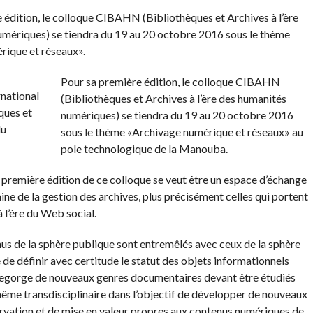
 édition, le colloque CIBAHN (Bibliothèques et Archives à l’ère
mériques) se tiendra du 19 au 20 octobre 2016 sous le thème
rique et réseaux».
Pour sa première édition, le colloque CIBAHN
(Bibliothèques et Archives à l’ère des humanités
numériques) se tiendra du 19 au 20 octobre 2016
sous le thème «Archivage numérique et réseaux» au
pole technologique de la Manouba.
 première édition de ce colloque se veut être un espace d’échange
ine de la gestion des archives, plus précisément celles qui portent
à l’ère du Web social.
enus de la sphère publique sont entremêlés avec ceux de la sphère
le de définir avec certitude le statut des objets informationnels
 regorge de nouveaux genres documentaires devant être étudiés
même transdisciplinaire dans l’objectif de développer de nouveaux
ervation et de mise en valeur propres aux contenus numériques de