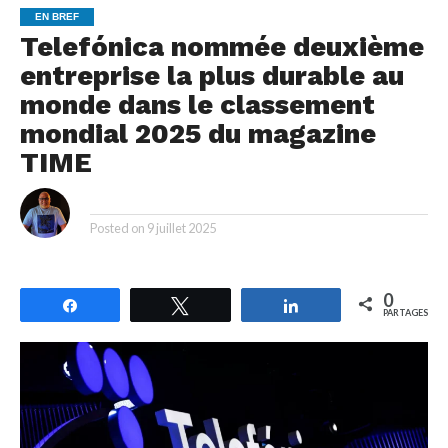
EN BREF
Telefónica nommée deuxième
entreprise la plus durable au
monde dans le classement
mondial 2025 du magazine
TIME
By
Posted on
9 juillet 2025
0
Partagez
Tweetez
Partagez
PARTAGES