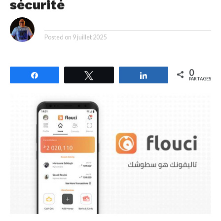
sécurité
By
Posted on
9 juillet 2025
0
Partagez
Tweetez
Partagez
PARTAGES