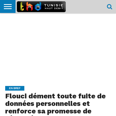
HOME
L’ACTUTHD
EN
PODCASTS
TEST
COMPARATIF
CARTE DE
CONTACT
BREF
DÉBIT
DÉBIT
COUVERTURE
MOBILE
MOBILE
EN BREF
Flouci dément toute fuite de
données personnelles et
renforce sa promesse de