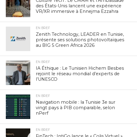
Culture Tech : Le CMAM et l’Ambassade
des États-Unis lancent une expérience
VR/XR immersive à Ennejma Ezzahra
EN BREF
Zenith Technology, LEADER en Tunisie,
présente ses solutions photovoltaïques
au BIG 5 Green Africa 2026
EN BREF
IA Éthique : Le Tunisien Hichem Besbes
rejoint le réseau mondial d’experts de
l’UNESCO
EN BREF
Navigation mobile : la Tunisie 3e sur
vingt pays à PIB comparable, selon
nPerf
EN BREF
FinTech : IntiGo lance le « Colis Virtuel »