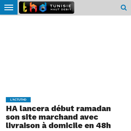
HOME
L’ACTUTHD
EN
PODCASTS
TEST
COMPARATIF
CARTE DE
CONTACT
BREF
DÉBIT
DÉBIT
COUVERTURE
MOBILE
MOBILE
L'ACTUTHD
HA lancera début ramadan
son site marchand avec
livraison à domicile en 48h