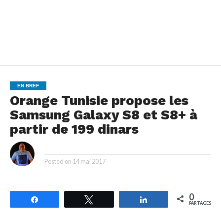
EN BREF
Orange Tunisie propose les
Samsung Galaxy S8 et S8+ à
partir de 199 dinars
By
Posted on
14 mai 2017
0
Partagez
Tweetez
Partagez
PARTAGES