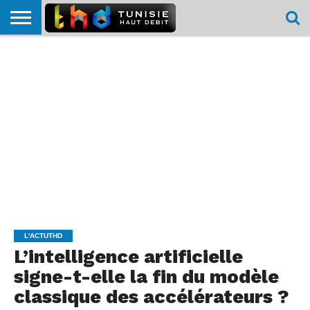
HOME
L’ACTUTHD
EN
PODCASTS
TEST
COMPARATIF
CARTE DE
CONTACT
BREF
DÉBIT
DÉBIT
COUVERTURE
MOBILE
MOBILE
L'ACTUTHD
L’intelligence artificielle
signe-t-elle la fin du modèle
classique des accélérateurs ?