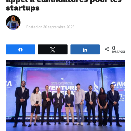
startups
By
Posted on
30 septembre 2025
0
Partagez
Tweetez
Partagez
PARTAGES