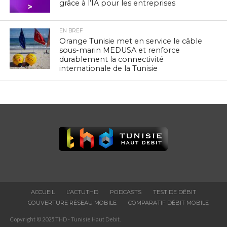
grâce à l’IA pour les entreprises
EN BREF
Orange Tunisie met en service le câble
sous-marin MEDUSA et renforce
durablement la connectivité
internationale de la Tunisie
ACCUEIL
L’ACTUTHD
PODCASTS
TEST DE DÉBIT
COUVERTURE RÉSEAU MOBILE
COMPARATIF DÉBIT MOBILE
Copyright © 2025 THD - Tunisie Haut Debit.