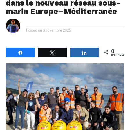
dans le nouveau réseau sous-
marin Europe–Méditerranée
By
Posted on
3 novembre 2025
0
Partagez
Tweetez
Partagez
PARTAGES