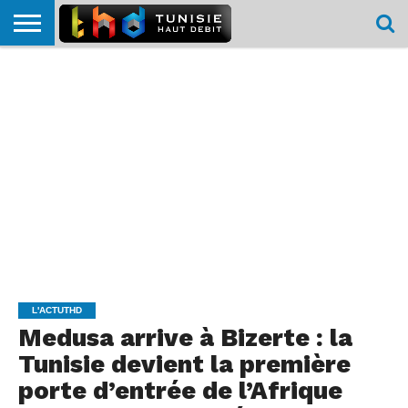
HOME
L’ACTUTHD
EN
PODCASTS
TEST
COMPARATIF
CARTE DE
CONTACT
BREF
DÉBIT
DÉBIT
COUVERTURE
MOBILE
MOBILE
L'ACTUTHD
Medusa arrive à Bizerte : la
Tunisie devient la première
porte d’entrée de l’Afrique